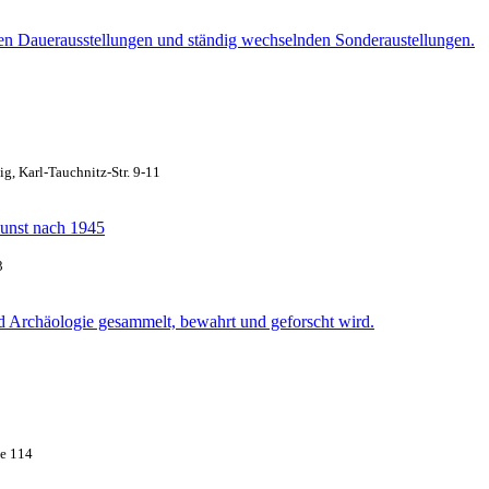
nen Dauerausstellungen und ständig wechselnden Sonderaustellungen.
ig, Karl-Tauchnitz-Str. 9-11
Kunst nach 1945
3
nd Archäologie gesammelt, bewahrt und geforscht wird.
ße 114