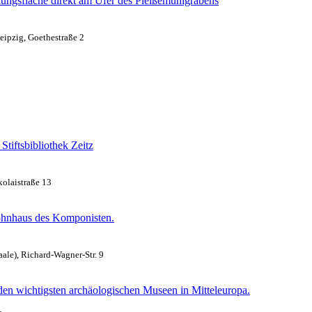
lungsfläche direkt am Ufer des Pleißemühlgrabens
eipzig, Goethestraße 2
tiftsbibliothek Zeitz
kolaistraße 13
Wohnhaus des Komponisten.
aale), Richard-Wagner-Str. 9
en wichtigsten archäologischen Museen in Mitteleuropa.