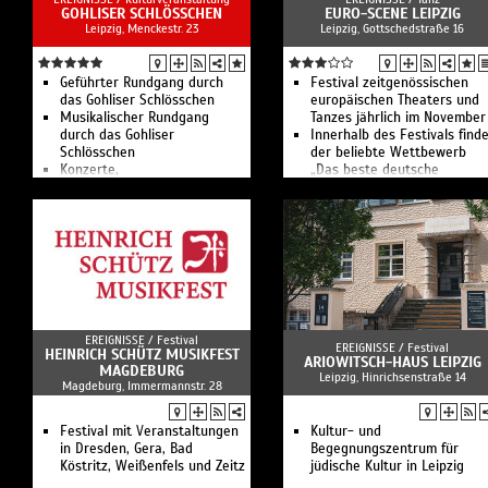
GOHLISER SCHLÖSSCHEN
EURO-SCENE LEIPZIG
Leipzig, Menckestr. 23
Leipzig, Gottschedstraße 16
Geführter Rundgang durch
Festival zeitgenössischen
das Gohliser Schlösschen
europäischen Theaters und
Musikalischer Rundgang
Tanzes jährlich im November
durch das Gohliser
Innerhalb des Festivals find
Schlösschen
der beliebte Wettbewerb
Konzerte,
„Das beste deutsche
Theateraufführungen und
Tanzsolo“ statt
Ausstellungen
EREIGNISSE /
Festival
EREIGNISSE /
Festival
HEINRICH SCHÜTZ MUSIKFEST
ARIOWITSCH-HAUS LEIPZIG
MAGDEBURG
Leipzig, Hinrichsenstraße 14
Magdeburg, Immermannstr. 28
Festival mit Veranstaltungen
Kultur- und
in Dresden, Gera, Bad
Begegnungszentrum für
Köstritz, Weißenfels und Zeitz
jüdische Kultur in Leipzig