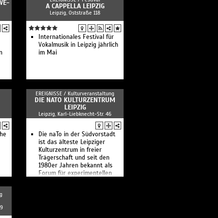
WE-
A CAPPELLA LEIPZIG
Leipzig, Oststraße 118
Internationales Festival für
Vokalmusik in Leipzig jährlich
n
im Mai
EREIGNISSE /
Kulturveranstaltung
DIE NATO KULTURZENTRUM
LEIPZIG
Leipzig, Karl-Liebknecht-Str. 46
che
Die naTo in der Südvorstadt
ist das älteste Leipziger
Kulturzentrum in freier
Trägerschaft und seit den
1980er Jahren bekannt als
Forum für experimentellen
Jazz, freies Theater,
spannende Performances und
g
neue Musik.
29