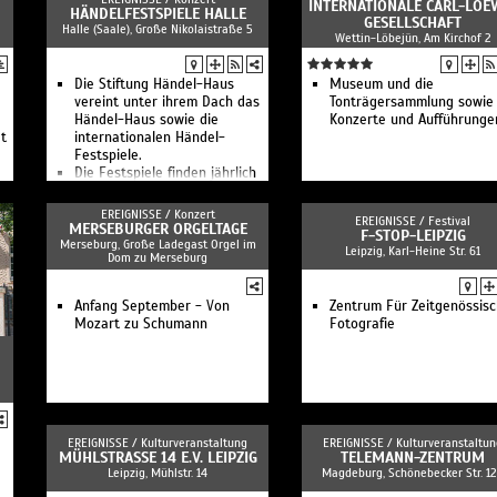
INTERNATIONALE CARL-LOE
HÄNDELFESTSPIELE HALLE
GESELLSCHAFT
Halle (Saale), Große Nikolaistraße 5
Wettin-Löbejün, Am Kirchof 2
Die Stiftung Händel-Haus
Museum und die
vereint unter ihrem Dach das
Tonträgersammlung sowie
Händel-Haus sowie die
Konzerte und Aufführunge
et
internationalen Händel-
Festspiele.
Die Festspiele finden jährlich
von Mai bis Juni statt.
EREIGNISSE /
Konzert
EREIGNISSE /
Festival
MERSEBURGER ORGELTAGE
F-STOP-LEIPZIG
Merseburg, Große Ladegast Orgel im
Leipzig, Karl-Heine Str. 61
Dom zu Merseburg
Anfang September - Von
Zentrum Für Zeitgenössis
Mozart zu Schumann
Fotografie
EREIGNISSE /
Kulturveranstaltung
EREIGNISSE /
Kulturveranstaltun
MÜHLSTRASSE 14 E.V. LEIPZIG
TELEMANN-ZENTRUM
Leipzig, Mühlstr. 14
Magdeburg, Schönebecker Str. 1