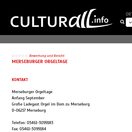
OR
Bewertung und Bericht
MERSEBURGER ORGELTAGE
KONTAKT
Merseburger Orgeltage
Anfang September
Große Ladegast Orgel im Dom zu Merseburg
D
-
06217
Merseburg
Telefon:
03461-3099183
Fax:
03461-3099184