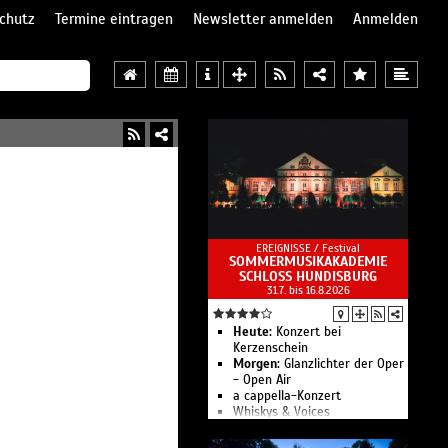
chutz
Termine eintragen
Newsletter anmelden
Anmelden
EREIGNISSE /
Festival
SOMMERMUSIKAKADEMIE
SCHLOSS HUNDISBURG
31.7. bis 16.8.2026
Heute:
Konzert bei
Kerzenschein
Morgen:
Glanzlichter der Oper
- Open Air
a cappella-Konzert
Whiskys & Voices
Gesprächskonzert
Mittagsmusik III