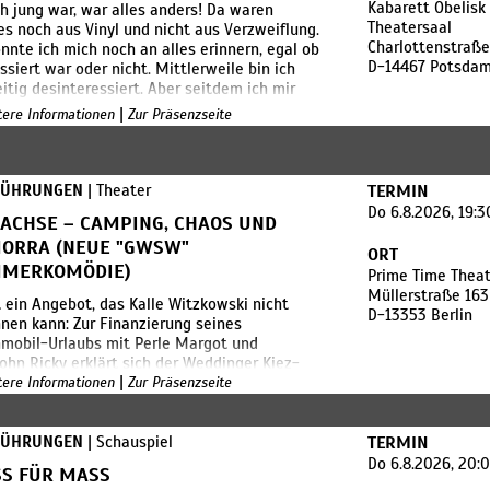
Kabarett Obelisk
ch jung war, war alles anders! Da waren
infällig, ja verderbt erleben und verändern
Theatersaal
es noch aus Vinyl und nicht aus Verzweiflung.
ten, aber am Machtwillen und an der
Charlottenstraße
nnte ich mich noch an alles erinnern, egal ob
tbehauptung der Alten abprallen wie
D-14467 Potsda
ssiert war oder nicht. Mittlerweile bin ich
ten, die in das Licht wollen und immer wieder
eitig desinteressiert. Aber seitdem ich mir
 die Scheibe fliegen.
elle, dass Politikern beim Reden Seifenblasen
|
ts Dänemark steht für ein Land, in dem es
itere Informationen
Zur Präsenzseite
em Mund aufsteigen, ist das Gesprochene
 so weitergehen ka
stens was fürs Auge. Michael Ranz lässt
in seinem fünften Soloprogramm von Tobias
eld wieder reichlich satirische Worte in den
FÜHRUNGEN
| Theater
TERMIN
 legen. Das ergibt zwei Übungsstunden im
Do 6.8.2026, 19:
 ACHSE – CAMPING, CHAOS UND
unzeln, Lachen, Wiehern und Schenkel
ORRA (NEUE "GWSW"
en. Also Handys aus und einfach mal das
ORT
 genießen!!!
MERKOMÖDIE)
Prime Time Theat
​Müllerstraße 163
t ein Angebot, das Kalle Witzkowski nicht
tpreis: ab 26,00€
D-13353 Berlin
nen kann: Zur Finanzierung seines
rstag, 26.03.26 - 1. Voraufführung
mobil-Urlaubs mit Perle Margot und
ag, 27.03.26 - 2 Voraufführung
ohn Ricky erklärt sich der Weddinger Kiez-
ag, 28.03.26 - Premiere
|
bereit, ein paar harmlos wirkende Kisten gen
itere Informationen
Zur Präsenzseite
ia mitzunehmen. Für wen und warum genau,
eht er mangels Sprachkenntnissen zwar nicht
cht, es ist ihm aber auch ziemlich latte
FÜHRUNGEN
| Schauspiel
TERMIN
hiato.
Do 6.8.2026, 20:
S FÜR MASS