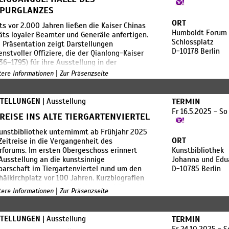
ration sind umfangreiche
PURGLANZES
vierungsarbeiten im Märkischen Museum. Ab
ORT
ts vor 2.000 Jahren ließen die Kaiser Chinas
schließt das Stammhaus der Stiftung
Humboldt Forum
äts loyaler Beamter und Generäle anfertigen.
museum Berlin für voraussichtlich vier Jahre.
Schlossplatz
 Präsentation zeigt Darstellungen
uch während dieser Zeit bedeutende Schätze
D-10178 Berlin
enstvoller Offiziere, die der Qianlong-Kaiser
Gemäldesammlung präsentieren zu können,
736–1795) für ihre Ausstellung in der
tand gemeinsam die Idee, ausgewählte Werke
shalle Ziguangge in Auftrag gegeben hatte,
e Dauerausstellung „Kunst in Berlin 1880-
|
itere Informationen
Zur Präsenzseite
ine Macht und Legitimität zu demonstrieren.
 zu int
. Jahrhundert wurden sie gleich zwei Mal zu
sbeute.
STELLUNGEN
| Ausstellung
TERMIN
Fr 16.5.2025 - So
TREISE INS ALTE TIERGARTENVIERTEL
iguangge liegt neben der Verbotenen Stadt in
ng und ist ein zweistöckiger Pavillon. Während
unstbibliothek unternimmt ab Frühjahr 2025
errschaft des Qianlong-Kaisers (reg. 1736–
ORT
Zeitreise in die Vergangenheit des
 war die Halle ein Ort, an dem militärische
rforums. Im ersten Obergeschoss erinnert
Kunstbibliothek
le und Bankette stattfanden und
Ausstellung an die kunstsinnige
Johanna und Edua
chtenbilder der kaiserlichen militärischen
arschaft im Tiergartenviertel rund um den
D-10785 Berlin
üge und Porträts verdienstvoller Offiziere
äikirchplatz vor 100 Jahren. Kurzbiografien
gebracht waren.
als berühmter Anwohner*innen zeichnen das
|
itere Informationen
Zur Präsenzseite
einer faszinierenden Kreativszene und Kultur-
nd der brutalen Niederwerfung der
e – und deren brutale Zerstörung nach 1933.
rbewegu
STELLUNGEN
| Ausstellung
TERMIN
ulturforum bilden heute Museen,