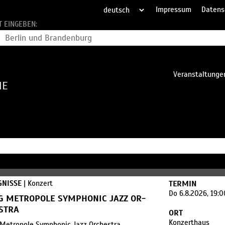
Impressum
Datens
T EINGEBEN:
Veranstaltungen
HE
GNISSE
| Konzert
TERMIN
Do 6.8.2026, 19:
G METRO­POLE SYM­PHONIC JAZZ OR­
STRA
ORT
Konzerthaus
 Metropole Symphonic Jazz Orchestra