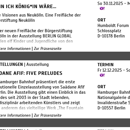
“ in Berlin-Neukölln, der mit dem Frauendorf
So 30.11.2025 - 
N ICH KÖNIG*IN WÄRE…
r in Nordostsyrien sowie mit dem Verein
 for Justice eng verbunden ist.
 Visionen aus Neukölln. Eine Freifläche der
ORT
rstiftung Neukölln
wird deutlich, was Gärten alles sein können:
Humboldt Forum
des Gedenkens, der Heilung und
er neuen Freifläche der Bürgerstiftung
Schlossplatz
nschaft, der gegenseitigen Stärkung und
lln in der Ausstellung BERLIN GLOBAL
D-10178 Berlin
twirksamkeit. Darüber hinaus sind Gärten
len elf Kinder und Jugendliche von den
 des Widerstands gegen Unterdrückung und
flagen der Gegenwart und zeigen ihre
|
itere Informationen
Zur Präsenzseite
t.
nen für eine gerechtere Zukunft.
n auf der Freifläche in BERLIN GLOBAL steht
ngszeiten:
STELLUNGEN
| Ausstellung
TERMIN
Schwarze Maulbeerbaum, nach dem
Mi – So | 10:30 – 18:30 Uhr
lerischen Entwurf von Ela Pour. Er vereint Zer
Fr 12.12.2025 - S
geschlossen
DANE AFIF: FIVE PRELUDES
er Einlass ist um 17:30 Uhr.
amburger Bahnhof präsentiert die erste
ORT
tutionelle Einzelausstellung von Saâdane Afif
tt:
rlin. Die Ausstellung gibt einen Einblick in das
Hamburger Bahnh
ticket: 9 Euro / 0 Euro (ermäßigt)
des seit 2003 in der Stadt lebenden,
Nationalgalerie 
disziplinär arbeitenden Künstlers und zeigt
Invalidenstraße 
 anderem das vielteilige Werk „The Fountain
D-10557 Berlin
ves“. Das künstlerische Archivprojekt, widmet
|
itere Informationen
Zur Präsenzseite
einem der prominentesten Kapitel der
geschichte des 20. Jahrhunderts: dem
ndären Readymade „Fountain“ von Marcel