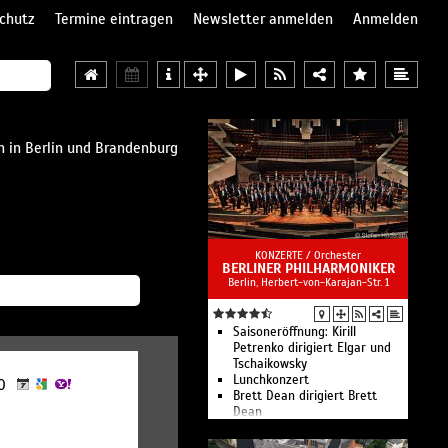
chutz
Termine eintragen
Newsletter anmelden
Anmelden
 in Berlin und Brandenburg
KONZERTE /
Orchester
BERLINER PHILHARMONIKER
Berlin, Herbert-von-Karajan-Str. 1
Saisoneröffnung: Kirill
Petrenko dirigiert Elgar und
Tschaikowsky
Lunchkonzert
00
Brett Dean dirigiert Brett
Dean
Sir Simon Rattle dirigiert de
Falla, Janáček und eine