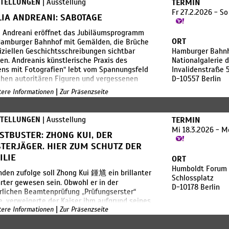
STELLUNGEN
| Ausstellung
TERMIN
mp aus dem Jahr 1917. Afifs
Fr 27.2.2026 - S
nstallation kam 2023 als großzügige
LIA ANDREANI: SABOTAGE
nkung von Paul Maenz an das Museum. Die
a Andreani eröffnet das Jubiläumsprogramm
ellung zeigt es mit weiteren Werken, die
ORT
Hamburger Bahnhof mit Gemälden, die Brüche
ründig und mit feinem Humor die Institution
fiziellen Geschichtsschreibungen sichtbar
Hamburger Bahnh
Kunstmuseums und das Prinzip der
n. Andreanis künstlerische Praxis des
Nationalgalerie 
*innenschaft hinterfragen.
ns mit Fotografien“ lebt vom Spannungsfeld
Invalidenstraße 
hen autoritären Figuren und vergessenen
D-10557 Berlin
ne Afifs Installationen, Objekte, Konzerte
lten der Vergangenheit. Ausgangspunkt der
|
itere Informationen
Zur Präsenzseite
rativen, monochromen Gemälde, deren
sgrau an historische Fotografien erinnert,
Familienalben oder Archive. Sie enthüllen
STELLUNGEN
| Ausstellung
TERMIN
ichten, thematisieren kollektives Vergessen
Mi 18.3.2026 - M
ffnen neue Bedeutungsschichten für die
STBUSTER: ZHONG KUI, DER
wart. Andreanis Jubiläumsbeitrag rahmt
STERJÄGER. HIER ZUM SCHUTZ DER
orische Sammlungen durch zeitgenössische
ILIE
ORT
ektiven neu: Die Ausstellungsarchitektur
Humboldt Forum
ist auf Sigmar Polkes Ausstellung „Drei
den zufolge soll Zhong Kui 鍾馗 ein brillanter
Schlossplatz
n der Malerei“ im Hamburger Bahnhof von
rter gewesen sein. Obwohl er in der
D-10178 Berlin
 und ihre Gemälde we
rlichen Beamtenprüfung „Prüfungserster“
, verweigerte der Kaiser ihm aufgrund seines
|
ehens diesen Ehrentitel (狀元). Aus Wut nahm
itere Informationen
Zur Präsenzseite
ch das Leben. Der Höllenkönig erkannte jedoch