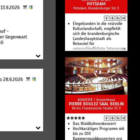
Berlin zählt zu den
POTSDAM
o 13.9.2026
Potsdam, Brandenburger Str. 3
bedeutendsten
Sprechtheaterbühnen im
deutschsprachigen Raum.
Eingebunden in die reizvolle
Kulturlandschaft, empfiehlt
of -
sich die brandenburgische
der Gegenwart
Landeshauptstadt als
50
Reiseziel für
unterschiedlichste Interessen
und Ansprüche.
o 28.9.2026
KONZERTE /
Konzerthaus
PIERRE BOULEZ SAAL BERLIN
Berlin, Französische Straße 33 D
Das Waldbühnenkonzert
Hochkarätiges Programm mit
bis zu 100
Kammermusikkonzerten pro