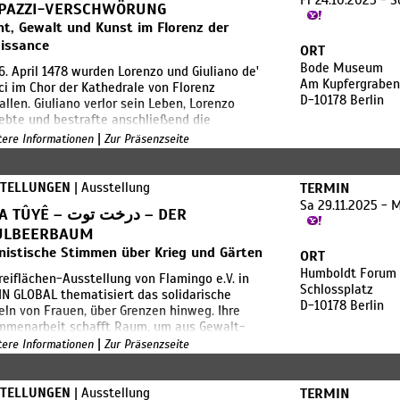
Fr 24.10.2025 - 
otheken und die Philharmonie ein weltweit
 PAZZI-VERSCHWÖRUNG
gartiges Architekturensemble der Moderne –
t, Gewalt und Kunst im Florenz der
ergänzt durch das im Bau befindliche
issance
ORT
m „berlin modern“ für die Kunst des 20.
Bode Museum
underts.
. April 1478 wurden Lorenzo und Giuliano de'
Am Kupfergraben
i im Chor der Kathedrale von Florenz
D-10178 Berlin
ie wenigsten wissen, dass das heutige
allen. Giuliano verlor sein Leben, Lorenzo
rforum schon am Beginn des 20.
ebte und bestrafte anschließend die
underts ein Forum der Kultur und des
zieher dieser Verschwörung, allen voran die
|
itere Informationen
Zur Präsenzseite
uchs in die Moderne war.
ie Pazzi. Die Ausstellung möchte diese
hichte anhand der Sammlungen der
lichen Museen zu Berlin nachzeichnen.
STELLUNGEN
| Ausstellung
TERMIN
Sa 29.11.2025 - 
Ê – درخت توت – DER
ünzkabinett besitzt Medaillen, die alle
gonisten der Affäre darstellen, während viele
LBEERBAUM
r Figuren auch durch Porträts dargestellt
nistische Stimmen über Krieg und Gärten
ORT
n, die sich jetzt in der Skulpturensammlung
Humboldt Forum
reiflächen-Ausstellung von Flamingo e.V. in
n der Gemäldegalerie befinden – angefangen
Schlossplatz
N GLOBAL thematisiert das solidarische
iuliano, dessen Züge Sandro Botticelli nach
D-10178 Berlin
ln von Frauen, über Grenzen hinweg. Ihre
m Tod mit gesenktem Blick malte. Die „Pazzi-
mmenarbeit schafft Raum, um aus Gewalt-
hwörung“ ist eine tragische und
Verlusterfahrungen neue Hoffnung entstehen
|
heidende Geschichte des florentinischen
itere Informationen
Zur Präsenzseite
ssen.
rocento, die allei
ngspunkt ist der Heilkräutergarten „Hevrîn
STELLUNGEN
| Ausstellung
TERMIN