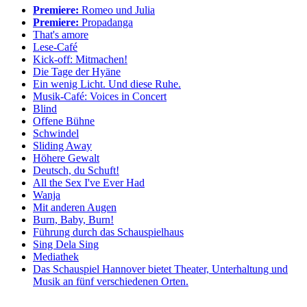
Premiere:
Romeo und Julia
Premiere:
Propadanga
That's amore
Lese-Café
Kick-off: Mitmachen!
Die Tage der Hyäne
Ein wenig Licht. Und diese Ruhe.
Musik-Café: Voices in Concert
Blind
Offene Bühne
Schwindel
Sliding Away
Höhere Gewalt
Deutsch, du Schuft!
All the Sex I've Ever Had
Wanja
Mit anderen Augen
Burn, Baby, Burn!
Führung durch das Schauspielhaus
Sing Dela Sing
Mediathek
Das Schauspiel Hannover bietet Theater, Unterhaltung und
Musik an fünf verschiedenen Orten.