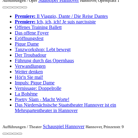
Staatsoper Hannover
Aufführungen /
Oper
Hannover, Opernplatz 1
Premiere:
Il Viaggio, Dante / Die Reise Dantes
Premiere:
Ich, ich, ich! Je suis narcissiste
Offenes Training Ballett
Das offene Foyer
Eröffnungsfest
Pique Dame
Tanzworkshop: Lebt bewegt
Der Troubadour
Führung durch das Opernhaus
Verwandlungen
Weiter denken
Hör'n Sie mal!
Impuls: Pique Dame
Vernissage: Doppelrolle
La Bohème
Poetry Slam - Macht Worte!
Das Niedersächsische Staatstheater Hannover ist ein
Mehrspartentheater in Hannover
Schauspiel Hannover
Aufführungen /
Theater
Hannover, Prinzenstr. 9