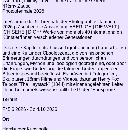
»Alliance, Infinity, Love – in the Face of the Other«
*Rémy Zaugg
Phototriennale 2026
Im Rahmen der 9. Triennale der Photographie Hamburg
2026 präsentiert die Ausstellung ABER ICH | DIE WELT |
ICH SEHE | DICH* Werke von mehr als 40 internationalen
Künstler*innen verschiedener Generationen.
Das erste Kapitel entschlüsselt (grabähnliche) Landschaften
und eine Kultur der Obsoleszenz, die von historischen
Erinnerungen durchdrungen und von persönlichen
Erfahrungen, Mythen und Ideologien geprägt sind, oder aber
die Frage, wie Bedeutung die latenten Bedeutungen der
Bilder insgesamt beeinflusst. Es präsentiert Fotografien,
Skulpturen, 16mm Filme und Videos, darunter Henry Fox
Talbots "The Haystack" (1844) mit einer angelehnten Leiter;
Henri Becquerels wissenschaftliche Bilder "Phosphore
Termin
Fr 5.6.2026 - So 4.10.2026
Ort
Hamburger Kunsthalle