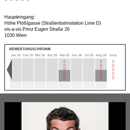
Haupteingang:
Höhe Plößlgasse (Straßenbahnstation Linie D)
vis-a-vis Prinz Eugen Straße 26
1030 Wien
BEWERTUNGSCHRONIK
Dez 25
Jan 26
Feb 26
Mär 26
Apr 26
Mai 26
Jun 26
Jul 26
Aug 26
total