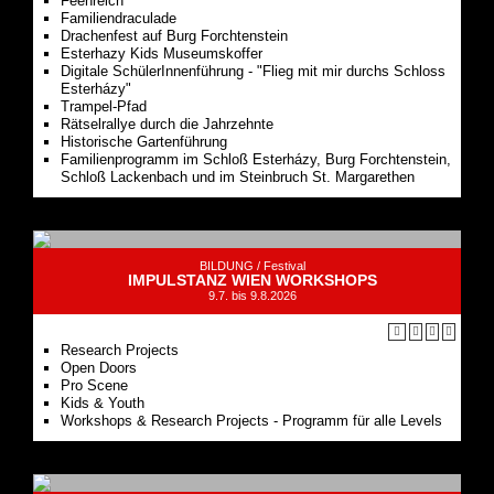
Digitale SchülerInnenführung - "Flieg mit mir durchs Schloss
Esterházy"
Trampel-Pfad
Rätselrallye durch die Jahrzehnte
Historische Gartenführung
Familienprogramm im Schloß Esterházy, Burg Forchtenstein,
Schloß Lackenbach und im Steinbruch St. Margarethen
BILDUNG /
Festival
IMPULSTANZ WIEN WORKSHOPS
9.7. bis 9.8.2026
Research Projects
Open Doors
Pro Scene
Kids & Youth
Workshops & Research Projects - Programm für alle Levels
AUSFLÜGE /
Freizeitpark
WIEN
Wien, Obere Augartenstr. 40