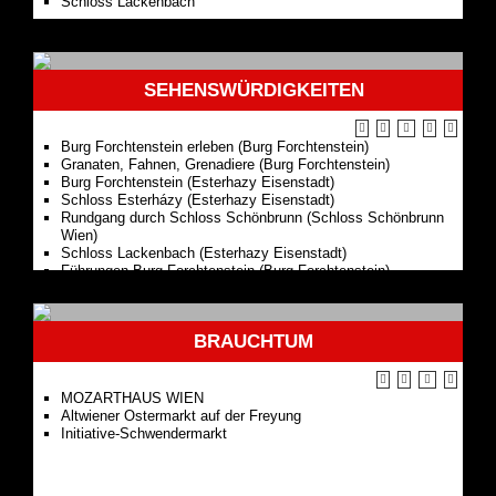
SEHENSWÜRDIGKEITEN
Burg Forchtenstein erleben (Burg Forchtenstein)
Granaten, Fahnen, Grenadiere (Burg Forchtenstein)
Burg Forchtenstein (Esterhazy Eisenstadt)
Schloss Esterházy (Esterhazy Eisenstadt)
Rundgang durch Schloss Schönbrunn (Schloss Schönbrunn
Wien)
Schloss Lackenbach (Esterhazy Eisenstadt)
Führungen Burg Forchtenstein (Burg Forchtenstein)
Stephansdom Wien
Schloss Schönbrunn Wien
Wiener Rathaus
BRAUCHTUM
Hofburg Wien
Hundertwasser Village Wien
Burg Forchtenstein
MOZARTHAUS WIEN
Altwiener Ostermarkt auf der Freyung
Initiative-Schwendermarkt