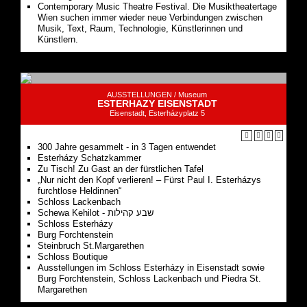
AUSSTELLUNGEN /
Museum
ESTERHAZY EISENSTADT
Eisenstadt, Esterházyplatz 5
300 Jahre gesammelt - in 3 Tagen entwendet
Esterházy Schatzkammer
Zu Tisch! Zu Gast an der fürstlichen Tafel
„Nur nicht den Kopf verlieren! – Fürst Paul I. Esterházys
furchtlose Heldinnen“
Schloss Lackenbach
Schewa Kehilot - שבע קהילות
Schloss Esterházy
Burg Forchtenstein
Steinbruch St.Margarethen
Schloss Boutique
Ausstellungen im Schloss Esterházy in Eisenstadt sowie
Burg Forchtenstein, Schloss Lackenbach und Piedra St.
Margarethen
SEHENSWÜRDIGKEITEN /
Schloss