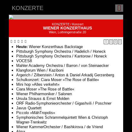
KONZERTE /
Konzert
WIENER KONZERTHAUS
Wien, Lothringerstraße 20
Heute:
Wiener Konzerthaus Backstage
Pittsburgh Symphony Orchestra / Hadelich / Honeck
Pittsburgh Symphony Orchestra / Kantorow / Honeck
VOCES8
Mahler Academy Orchestra / Barron / von Steinaecker
Klangforum Wien / Kaziboni
Argerich / Zilberstein / Anton & Daniel Arkadij Gerzenberg
Schulkonzert: Ciara Moser »The Rose of Battle«
Mini hop »Alles verkehrt«
Ciara Moser »The Rose of Battle«
Wiener Philharmoniker / Salonen
Ursula Strauss & Ernst Molden
ORF Radio-Symphonieorchester / Gigashvili / Poschner
Javus Quartett
Piccolo »MähTropolis«
Symphonisches Schrammelquintett Wien & Christoph
Wagner-Trenkwitz
Wiener KammerOrchester / Bashkirova / de Vriend
Alma
Rothen / Lermer / Kropfreiter
Barragán / La Marca / Kozhukhin
Wiener Symphoniker / Kremer / Chan
Jupiter / Dunford