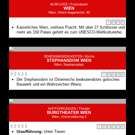
Kaiserliches Wien, zeitlose Pracht. Mit über 27 Schlösser und
mehr als 150 Palais gehört es zum UNESCO-Weltkulturerbe.
SEHENSWÜRDIGKEITEN /
Kirche
STEPHANSDOM WIEN
Wien, Stephansplatz
Der Stephansdom ist Österreichs bedeutendstes gotisches
Bauwerk und ein Wahrzeichen Wiens.
AUFFÜHRUNGEN /
Theater
BURGTHEATER WIEN
Wien, Universitätsring 2
Uraufführung:
Unter Tieren
Holzfällen
Zu ebener Erde und erster Stock
Schachnovelle
Auslöschung. Ein Zerfall