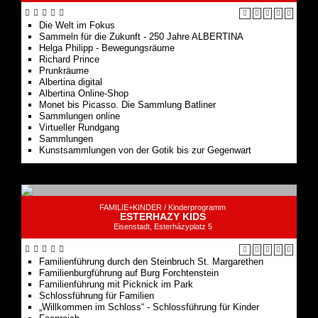
Helga Philipp - Bewegungsräume
Richard Prince
Prunkräume
Albertina digital
Albertina Online-Shop
Monet bis Picasso. Die Sammlung Batliner
Sammlungen online
Virtueller Rundgang
Sammlungen
Kunstsammlungen von der Gotik bis zur Gegenwart
FAMILIE+KINDER /
Kinderprogramm
ESTERHAZY KIDS
Eisenstadt, Esterházyplatz 5
Familienführung durch den Steinbruch St. Margarethen
Familienburgführung auf Burg Forchtenstein
Familienführung mit Picknick im Park
Schlossführung für Familien
„Willkommen im Schloss“ - Schlossführung für Kinder
Feenreich
Familiendraculade
Drachenfest auf Burg Forchtenstein
Esterhazy Kids Museumskoffer