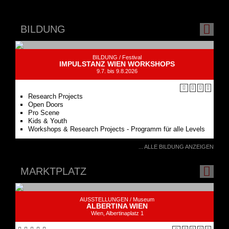
BILDUNG /
Festival
IMPULSTANZ WIEN WORKSHOPS
9.7. bis 9.8.2026
Research Projects
Open Doors
Pro Scene
Kids & Youth
Workshops & Research Projects - Programm für alle Levels
... ALLE BILDUNG ANZEIGEN
MARKTPLATZ
AUSSTELLUNGEN /
Museum
ALBERTINA WIEN
Wien, Albertinaplatz 1
Albertina Online-Shop
... ALLE MARKTPLATZ ANZEIGEN