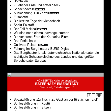
Elisabeth!
Die letzten Tage der Menschheit
Sankt Falstaff
Der Fall McNeal
Wir sind noch einmal davongekommen
Die verlorene Ehre der Katharina Blum
Das Ferienhaus
Gullivers Reisen
Führung im Burgtheater / BURG Digital
Das Burgtheater ist als österreichisches Nationaltheater die
wichtigste Schauspielbühne des Landes und das größte
Sprechtheater Europas.
KONZERTE /
Kulturveranstaltung
ESTERHAZY EISENSTADT
Eisenstadt, Esterházyplatz 5
Spezialführung „Zu Tisch! Zu Gast an der fürstlichen Tafel“
Schlossführung im Kostüm
Schlossführung im Sitzen
Sommerkonzert
HAYDN-Zyklus 2026
Spezialführung „Haydn & Esterházy“
Preisträgerkonzert des Concours Géza Anda 2025