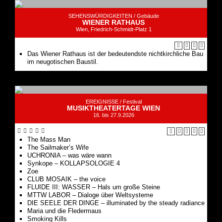
Das Wiener Rathaus ist der bedeutendste nichtkirchliche Bau
im neugotischen Baustil.
EREIGNISSE /
Festival
MUSIKTHEATERTAGE WIEN
16. bis 27.9.2026
The Mass Man
The Sailmaker’s Wife
UCHRONIA – was wäre wann
Synkope – KOLLAPSOLOGIE 4
Zoe
CLUB MOSAIK – the voice
FLUIDE III: WASSER – Hals um große Steine
MTTW LABOR – Dialoge über Weltsysteme
DIE SEELE DER DINGE – illuminated by the steady radiance
Maria und die Fledermaus
Smoking Kills
Contemporary Music Theatre Festival. Die Musiktheatertage
Wien suchen immer wieder neue Verbindungen zwischen
Musik, Text, Raum, Technologie, Künstlerinnen und
Künstlern.