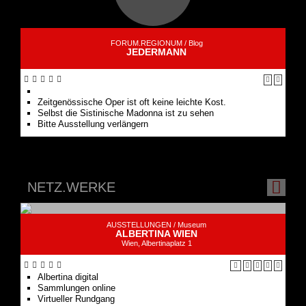
JEDERMANN
Zeitgenössische Oper ist oft keine leichte Kost.
Selbst die Sistinische Madonna ist zu sehen
Bitte Ausstellung verlängern
NETZ.WERKE
AUSSTELLUNGEN /
Museum
ALBERTINA WIEN
Wien, Albertinaplatz 1
Albertina digital
Sammlungen online
Virtueller Rundgang
... ALLE NETZ.WERKE ANZEIGEN