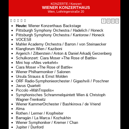
Heute:
Wiener Konzerthaus Backstage
Pittsburgh Symphony Orchestra / Hadelich / Honeck
Pittsburgh Symphony Orchestra / Kantorow / Honeck
VOCES8
Mahler Academy Orchestra / Barron / von Steinaecker
Klangforum Wien / Kaziboni
Argerich / Zilberstein / Anton & Daniel Arkadij Gerzenberg
Schulkonzert: Ciara Moser »The Rose of Battle«
Mini hop »Alles verkehrt«
Ciara Moser »The Rose of Battle«
Wiener Philharmoniker / Salonen
Ursula Strauss & Ernst Molden
ORF Radio-Symphonieorchester / Gigashvili / Poschner
Javus Quartett
Piccolo »MähTropolis«
Symphonisches Schrammelquintett Wien & Christoph
Wagner-Trenkwitz
Wiener KammerOrchester / Bashkirova / de Vriend
Alma
Rothen / Lermer / Kropfreiter
Barragán / La Marca / Kozhukhin
Wiener Symphoniker / Kremer / Chan
Jupiter / Dunford
Online-Shop des Wiener Konzerthauses
Digitale Konzerte
Konzerte der Wiener Konzerthausgesellschaft