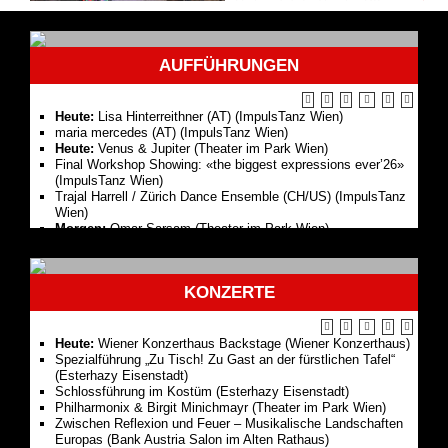
Histoire(s) du Théâtre VII
Trajal Harrell zählt zu den
AUFFÜHRUNGEN
bedeutendsten Choreografen
seiner Zeit. Sein besonderer
Stil liegt nicht nur in seinem
Blick auf schei...
Heute:
Lisa Hinterreithner (AT) (ImpulsTanz Wien)
maria mercedes (AT) (ImpulsTanz Wien)
Heute:
Venus & Jupiter (Theater im Park Wien)
Final Workshop Showing: «the biggest expressions ever’26»
(ImpulsTanz Wien)
Trajal Harrell / Zürich Dance Ensemble (CH/US) (ImpulsTanz
Wien)
Morgen:
Omar Sarsam (Theater im Park Wien)
Compagnie Amala Dianor / Kaplan (FR) (ImpulsTanz Wien)
Uraufführung:
Unter Tieren (Burgtheater Wien)
KONZERTE
Premiere:
Eine floren­tinische Tragödie/ Herzog Blaubarts
Burg (A kékszakállú herceg vára) (Wiener Staatsoper)
Musicalstars im Park (Theater im Park Wien)
Martina Schwarzmann (Theater im Park Wien)
Heute:
Wiener Konzerthaus Backstage (Wiener Konzerthaus)
Stefanie Reinsperger (Theater im Park Wien)
Spezialführung „Zu Tisch! Zu Gast an der fürstlichen Tafel“
Philipp Hochmair (Theater im Park Wien)
(Esterhazy Eisenstadt)
Thomas Mraz (Theater im Park Wien)
Schlossführung im Kostüm (Esterhazy Eisenstadt)
Benedikt Mitmannsgruber (Theater im Park Wien)
Philharmonix & Birgit Minichmayr (Theater im Park Wien)
Mogli - Das Dschungelbuch (Theater im Park Wien)
Zwischen Reflexion und Feuer – Musikalische Landschaften
Kernölamazonen (Theater im Park Wien)
Europas (Bank Austria Salon im Alten Rathaus)
Sommernachts­traum (Theater im Park Wien)
Der Nino aus Wien & Gäste (Theater im Park Wien)
Andreas Vitásek (Theater im Park Wien)
Schlossführung im Sitzen (Esterhazy Eisenstadt)