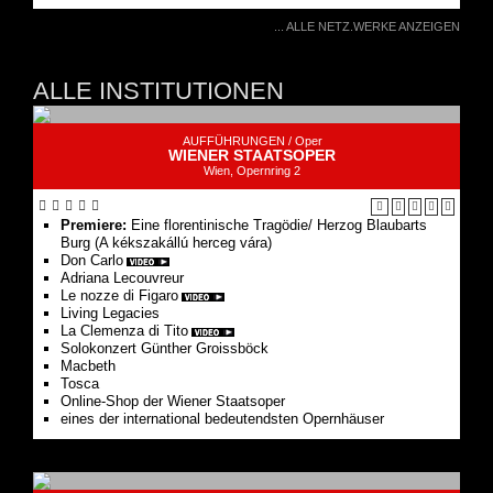
ALLE INSTITUTIONEN
AUFFÜHRUNGEN /
Oper
WIENER STAATSOPER
Wien, Opernring 2
Premiere:
Eine floren­tinische Tragödie/ Herzog Blaubarts
Burg (A kékszakállú herceg vára)
Don Carlo
Adriana Lecouvreur
Le nozze di Figaro
Living Legacies
La Clemenza di Tito
Solo­konzert Günther Groissböck
Macbeth
Tosca
Online-Shop der Wiener Staatsoper
eines der international bedeutendsten Opernhäuser
KONZERTE /
Konzert
WIENER KONZERTHAUS
Wien, Lothringerstraße 20