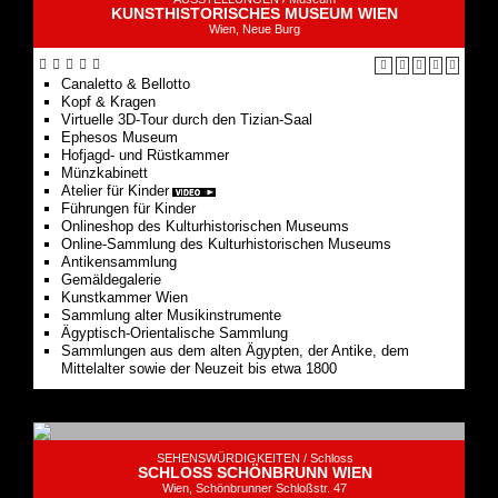
Canaletto & Bellotto
Kopf & Kragen
Virtuelle 3D-Tour durch den Tizian-Saal
Ephesos Museum
Hofjagd- und Rüstkammer
Münzkabinett
Atelier für Kinder
Führungen für Kinder
Onlineshop des Kulturhistorischen Museums
Online-Sammlung des Kulturhistorischen Museums
Antikensammlung
Gemäldegalerie
Kunstkammer Wien
Sammlung alter Musikinstrumente
Ägyptisch-Orientalische Sammlung
Sammlungen aus dem alten Ägypten, der Antike, dem
Mittelalter sowie der Neuzeit bis etwa 1800
SEHENSWÜRDIGKEITEN /
Schloss
SCHLOSS SCHÖNBRUNN WIEN
Wien, Schönbrunner Schloßstr. 47
Rundgang durch Schloss Schönbrunn
Die imperiale Schlossanlage mit weitläufigem Park ist