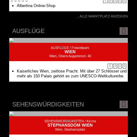
AUSFLÜGE
AUSFLÜGE /
Freizeitpark
WIEN
Wien, Obere Augartenstr. 40
Kaiserliches Wien, zeitlose Pracht. Mit über 27 Schlösser und
mehr als 150 Palais gehört es zum UNESCO-Weltkulturerbe.
SEHENSWÜRDIGKEITEN
SEHENSWÜRDIGKEITEN /
Kirche
STEPHANSDOM WIEN
Wien, Stephansplatz
Der Stephansdom ist Österreichs bedeutendstes gotisches
Bauwerk und ein Wahrzeichen Wiens.