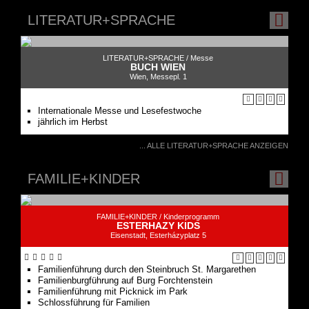
LITERATUR+SPRACHE /
Messe
BUCH WIEN
Wien, Messepl. 1
Internationale Messe und Lesefestwoche
jährlich im Herbst
... ALLE LITERATUR+SPRACHE ANZEIGEN
FAMILIE+KINDER
FAMILIE+KINDER /
Kinderprogramm
ESTERHAZY KIDS
Eisenstadt, Esterházyplatz 5
Familienführung durch den Steinbruch St. Margarethen
Familienburgführung auf Burg Forchtenstein
Familienführung mit Picknick im Park
Schlossführung für Familien
„Willkommen im Schloss“ - Schlossführung für Kinder
Feenreich
Familiendraculade
Drachenfest auf Burg Forchtenstein