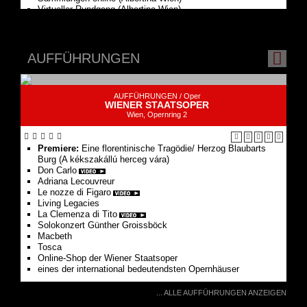
Esterházy" (Esterhazy Kids)
AUFFÜHRUNGEN
From real life into the world of art (Theatermuseum Wien)
Digitale Führungen (Weltmuseum Wien)
MuseumStars App (Weltmuseum Wien)
Highlights der Sammlung (Weltmuseum Wien)
AUFFÜHRUNGEN /
Oper
WIENER STAATSOPER
Virtuelle 3D-Tour durch den Tizian-Saal (Kunsthistorisches
Wien, Opernring 2
Museum Wien)
Führung im Burgtheater / BURG Digital (Burgtheater Wien)
galerie GALERIE Wien
Premiere:
Eine floren­tinische Tragödie/ Herzog Blaubarts
Oxymoron
Burg (A kékszakállú herceg vára)
Don Carlo
Adriana Lecouvreur
Le nozze di Figaro
Living Legacies
La Clemenza di Tito
Solo­konzert Günther Groissböck
Macbeth
Tosca
Online-Shop der Wiener Staatsoper
eines der international bedeutendsten Opernhäuser
... ALLE AUFFÜHRUNGEN ANZEIGEN
KONZERTE