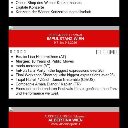
EREIGNISSE /
Festival
IMPULSTANZ WIEN
9.7. bis 9.8.2026
Heute:
Lisa Hinterreithner (AT)
Morgen:
10 Years of Public Moves
maria mercedes (AT)
ImPulsTanz Party: «the biggest expressions ever’26»
Final Workshop Showing: «the biggest expressions ever’26»
Trajal Harrell / Zürich Dance Ensemble (CH/US)
Compagnie Amala Dianor / Kaplan (FR)
Eines der bedeutendsten Festivals für zeitgenössischen Tanz
und Performance weltweit.
AUSSTELLUNGEN /
Museum
ALBERTINA WIEN
Wien, Albertinaplatz 1
Die Welt im Fokus
Sammeln für die Zukunft - 250 Jahre ALBERTINA