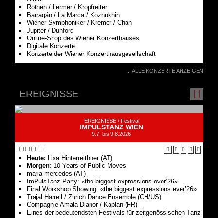
Online-Shop des Wiener Konzerthauses
Digitale Konzerte
Konzerte der Wiener Konzerthausgesellschaft
... ALLE KONZERTE ANZEIGEN
EREIGNISSE
EREIGNISSE /
Festival
IMPULSTANZ WIEN
9.7. bis 9.8.2026
Heute:
Lisa Hinterreithner (AT)
Morgen:
10 Years of Public Moves
maria mercedes (AT)
ImPulsTanz Party: «the biggest expressions ever’26»
Final Workshop Showing: «the biggest expressions ever’26»
Trajal Harrell / Zürich Dance Ensemble (CH/US)
Compagnie Amala Dianor / Kaplan (FR)
Eines der bedeutendsten Festivals für zeitgenössischen Tanz
und Performance weltweit.
... ALLE EREIGNISSE ANZEIGEN