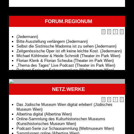
FORUM.REGIONUM
(Jedermann)
Bitte Ausstellung verlängern (Jedermann)
Selbst die Sistinische Madonna ist zu sehen (Jedermann)
Zeitgenössische Oper ist oft keine leichte Kost. (Jedermann)
Michael Köhlmeier & Heide Schmidt (Theater im Park Wien)
Florian Klenk & Florian Scheuba (Theater im Park Wien)
„Thema des Tages“ Live Podcast (Theater im Park Wien)
Podcast-Serie zur Schausammlung (Weltmuseum Wien)
Jedermann
NETZ.WERKE
Das Jüdische Museum Wien digital erleben! (Jüdisches
Museum Wien)
Albertina digital (Albertina Wien)
Online-Sammlung des Kulturhistorischen Museums
(Kunsthistorisches Museum Wien)
Podcast-Serie zur Schausammlung (Weltmuseum Wien)
Sammlungen online (Albertina Wien)
Virtueller Rundgang (Albertina Wien)
Online Sammlung (Weltmuseum Wien)
Digitale Konzerte (Wiener Konzerthaus)
Digitale SchülerInnenführung - "Flieg mit mir durchs Schloss