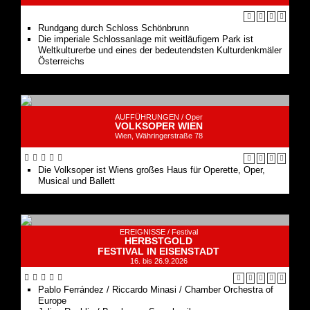
Weltkulturerbe und eines der bedeutendsten Kulturdenkmäler
Österreichs
AUFFÜHRUNGEN /
Oper
VOLKSOPER WIEN
Wien, Währingerstraße 78
Die Volksoper ist Wiens großes Haus für Operette, Oper,
Musical und Ballett
EREIGNISSE /
Festival
HERBSTGOLD
FESTIVAL IN EISENSTADT
16. bis 26.9.2026
Pablo Ferrández / Riccardo Minasi / Chamber Orchestra of
Europe
Julian Rachlin / Bamberger Symphoniker
Gabriela Montero
Wiener Singverein / Julian Rachlin / Chamber Orchestra of
Europe