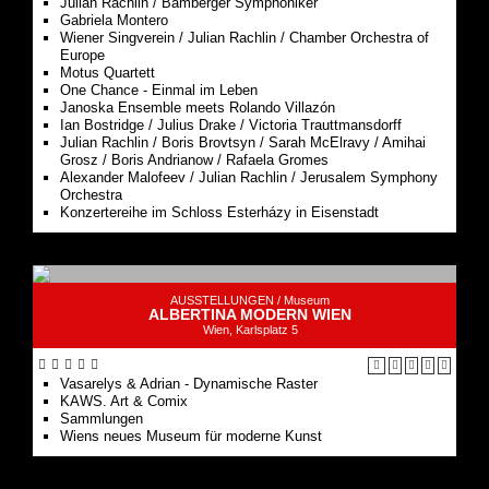
Motus Quartett
One Chance - Einmal im Leben
Janoska Ensemble meets Rolando Villazón
Ian Bostridge / Julius Drake / Victoria Trauttmansdorff
Julian Rachlin / Boris Brovtsyn / Sarah McElravy / Amihai
Grosz / Boris Andrianow / Rafaela Gromes
Alexander Malofeev / Julian Rachlin / Jerusalem Symphony
Orchestra
Konzertereihe im Schloss Esterházy in Eisenstadt
AUSSTELLUNGEN /
Museum
ALBERTINA MODERN WIEN
Wien, Karlsplatz 5
Vasarelys & Adrian - Dynamische Raster
KAWS. Art & Comix
Sammlungen
Wiens neues Museum für moderne Kunst
SEHENSWÜRDIGKEITEN /
Gebäude
WIENER RATHAUS
Wien, Friedrich-Schmidt-Platz 1