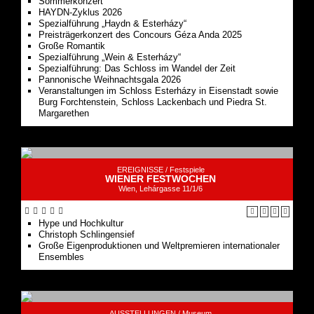
Große Romantik
Spezialführung „Wein & Esterházy“
Spezialführung: Das Schloss im Wandel der Zeit
Pannonische Weihnachtsgala 2026
Veranstaltungen im Schloss Esterházy in Eisenstadt sowie
Burg Forchtenstein, Schloss Lackenbach und Piedra St.
Margarethen
EREIGNISSE /
Festspiele
WIENER FESTWOCHEN
Wien, Lehárgasse 11/1/6
Hype und Hochkultur
Christoph Schlingensief
Große Eigenproduktionen und Weltpremieren internationaler
Ensembles
AUSSTELLUNGEN /
Museum
KUNSTHISTORISCHES MUSEUM WIEN
Wien, Neue Burg