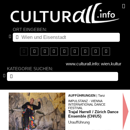
ORT EINGEBEN:
www.culturall.info: wien.kultur
KATEGORIE SUCHEN:
AUFFÜHRUNGEN
| Tanz
IMPULSTANZ - VIENNA
INTERNATIONAL DANCE
FESTIVAL
Trajal Harrell / Zürich Dance
Ensemble (CH/US)
Uraufführung