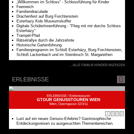
Esterhazy Kids Museumskoffer
Digitale SchülerInnenführung - "Flieg mit mir durchs Schloss
Esterházy"
Trampel-Pfad
Rätselrallye durch die Jahrzehnte
Historische Gartenführung
Familienprogramm im Schloß Esterházy, Burg Forchtenstein,
Schloß Lackenbach und im Steinbruch St. Margarethen
... ALLE FAMILIE+KINDER ANZEIGEN
ERLEBNISSE
ERLEBNISSE /
Erlebnistouren
GTOUR GENUSSTOUREN WIEN
Wien, Operngasse 32/3/11
Lust auf ein neues Genuss-Erlebnis? Gastrosophische
Entdeckungsreisen zu ausgesuchten Themenbereichen.
BILDUNG